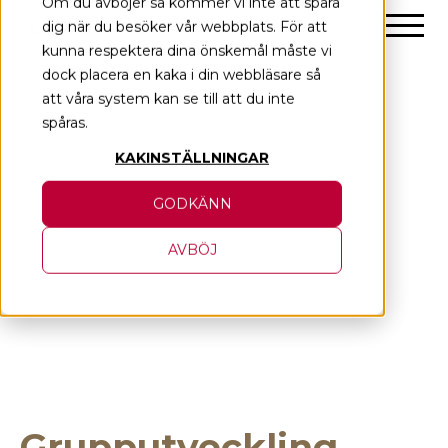
Om du avböjer så kommer vi inte att spåra
Skip
dig när du besöker vår webbplats. För att
to
kunna respektera dina önskemål måste vi
content
dock placera en kaka i din webbläsare så
att våra system kan se till att du inte
spåras.
KAKINSTÄLLNINGAR
GODKÄNN
AVBÖJ
Grupputveckling