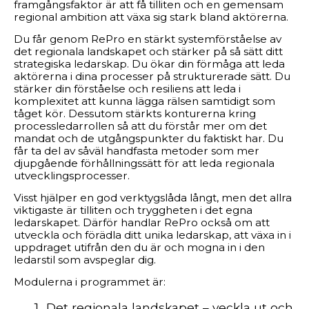
framgångsfaktor är att få tilliten och en gemensam
regional ambition att växa sig stark bland aktörerna.
Du får genom RePro en stärkt systemförståelse av
det regionala landskapet och stärker på så sätt ditt
strategiska ledarskap. Du ökar din förmåga att leda
aktörerna i dina processer på strukturerade sätt. Du
stärker din förståelse och resiliens att leda i
komplexitet att kunna lägga rälsen samtidigt som
tåget kör. Dessutom stärkts konturerna kring
processledarrollen så att du förstår mer om det
mandat och de utgångspunkter du faktiskt har. Du
får ta del av såväl handfasta metoder som mer
djupgående förhållningssätt för att leda regionala
utvecklingsprocesser.
Visst hjälper en god verktygslåda långt, men det allra
viktigaste är tilliten och tryggheten i det egna
ledarskapet. Därför handlar RePro också om att
utveckla och förädla ditt unika ledarskap, att växa in i
uppdraget utifrån den du är och mogna in i den
ledarstil som avspeglar dig.
Modulerna i programmet är:
Det regionala landskapet – veckla ut och