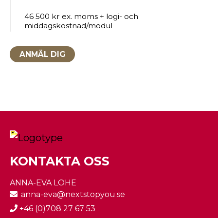
46 500 kr ex. moms + logi- och
middagskostnad/modul
ANMÄL DIG
KONTAKTA OSS
ANNA-EVA LOHE
anna-eva@nextstopyou.se
+46 (0)708 27 67 53