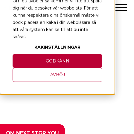
Om du avböjer så kommer vi inte att spåra
Skip
dig när du besöker vår webbplats. För att
to
kunna respektera dina önskemål måste vi
content
dock placera en kaka i din webbläsare så
att våra system kan se till att du inte
spåras.
KAKINSTÄLLNINGAR
GODKÄNN
AVBÖJ
OM NEXT STOP YOU
OM NEXT STOP YOU
OM NEXT STOP YOU