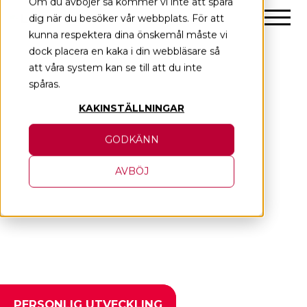
Om du avböjer så kommer vi inte att spåra
Skip
dig när du besöker vår webbplats. För att
to
kunna respektera dina önskemål måste vi
content
dock placera en kaka i din webbläsare så
att våra system kan se till att du inte
spåras.
KAKINSTÄLLNINGAR
GODKÄNN
AVBÖJ
PERSONLIG UTVECKLING
PERSONLIG UTVECKLING
PERSONLIG UTVECKLING